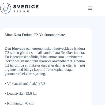
Skip
to
content
Minn Kota Endura C2 30 elutombordare
Den förnyade och ergonomiskt högutvecklade Endura
C2-serien gör det som alla andra bara försöker imitera.
En legendariskt pålitlig fiskekamrat som kombinerar
läcker design med fem stjärnors användbarhet. Endura
C2 tar dig på en fisketur dag efter dag, år efter år – nöj
dig inte med billiga kopior! Teleskophandtaget
garanterar bekväm styrning.
• Växlar: (framåt/bakåt) 5/3
• Dragstyrka: 13,6 kg
• Rigglängd: 76 cm