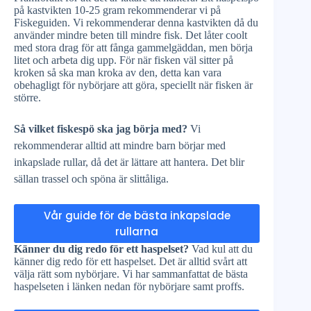
på kastvikten 10-25 gram rekommenderar vi på
Fiskeguiden. Vi rekommenderar denna kastvikten då du
använder mindre beten till mindre fisk. Det låter coolt
med stora drag för att fånga gammelgäddan, men börja
litet och arbeta dig upp. För när fisken väl sitter på
kroken så ska man kroka av den, detta kan vara
obehagligt för nybörjare att göra, speciellt när fisken är
större.
Så vilket fiskespö ska jag börja med?
Vi
rekommenderar alltid att mindre barn börjar med
inkapslade rullar, då det är lättare att hantera. Det blir
sällan trassel och spöna är slittåliga.
Vår guide för de bästa inkapslade
rullarna
Känner du dig redo för ett haspelset?
Vad kul att du
känner dig redo för ett haspelset. Det är alltid svårt att
välja rätt som nybörjare. Vi har sammanfattat de bästa
haspelseten i länken nedan för nybörjare samt proffs.