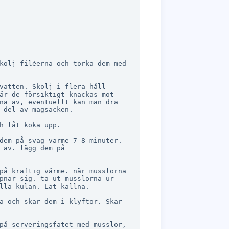
kölj filéerna och torka dem med 
vatten. Skölj i flera håll 
är de försiktigt knackas mot 
na av, eventuellt kan man dra 
 del av magsäcken.

h låt koka upp.

dem på svag värme 7-8 minuter. 
 av. lägg dem på 
på kraftig värme. när musslorna 
pnar sig. ta ut musslorna ur 
lla kulan. Lät kallna.

a och skär dem i klyftor. Skär 
på serveringsfatet med musslor, 