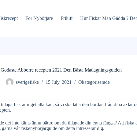
iskrecept
För Nybörjare
Friluft
Hur Fiskar Man Gädda ? Den
Godaste Abborre recepten 2021 Den Bästa Matlagningsguiden
sverigefiske
15 July, 2021
Okategoriserade
 tillaga fisk är inget alla kan, så vi ska lätta den bördan från dina axla
epten.
e det inte känts ännu bättre om du tillagade din egna fångst? Att fiska 
 gärna vår fiskenybörjarguide om detta intresserar dig.